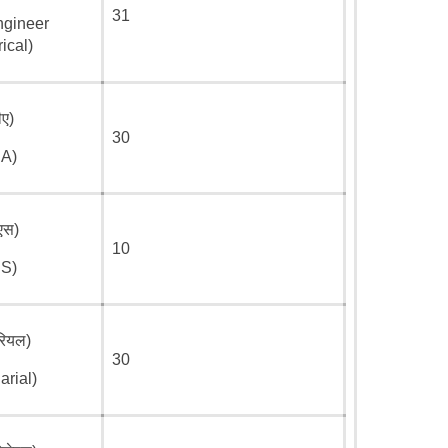
31
ngineer
ical)
ए)
30
A)
एस)
10
S)
रियल)
30
rial)