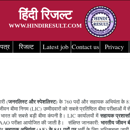
हिंदी
रिजल्ट
WWW.HINDIRESULT.COM
 पत्र
रिजल्ट
Latest job
Contact us
Privacy
Policy
जनरलिस्ट और स्पेशलिस्ट
री (
) के 760 पदों और सहायक अभियंता के 81 रि
वन बीमा निगम (LIC) उम्मीदवारों को सबसे प्रतिष्ठित बीमा परीक्षाओं में से ए
सहायक प्रशासन
भारत की सबसे बड़ी बीमा कंपनी है। LIC कार्यालयों में
भारतीय जीवन ब
IC AAO परीक्षा आयोजित की जाती है। संक्षिप्त जानकारी:
सहायक अभियंता (AE) के 841 पदों पर
 और
भर्ती के लिए अधिसूचना जा