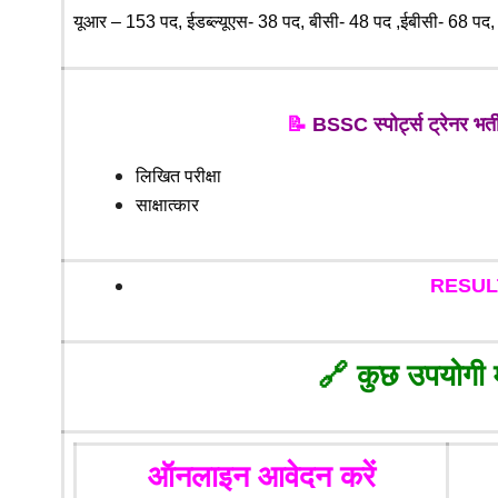
यूआर – 153 पद,
ईडब्ल्यूएस- 38 पद,
बीसी- 48 पद ,
ईबीसी- 68 पद
📝
BSSC स्पोर्ट्स ट्रेनर भर्
लिखित परीक्षा
साक्षात्कार
RESULT
🔗
कुछ उपयोगी मह
ऑनलाइन आवेदन करें